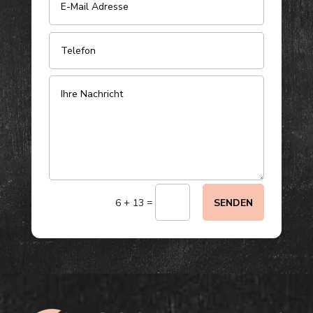
=
6 + 13
SENDEN