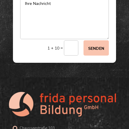
=
1 + 10
SENDEN
Chausseestraße 103